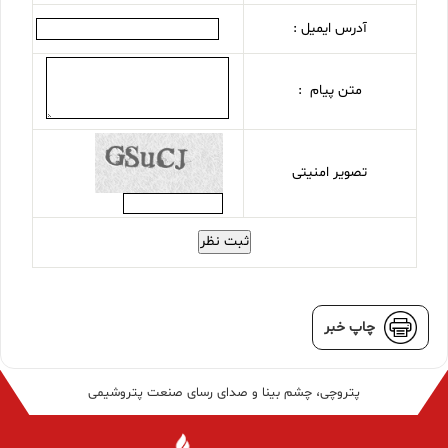
آدرس ایمیل :
متن پیام :
تصویر امنیتی
ثبت نظر
چاپ خبر
پتروچی، چشم بینا و صدای رسای صنعت پتروشیمی