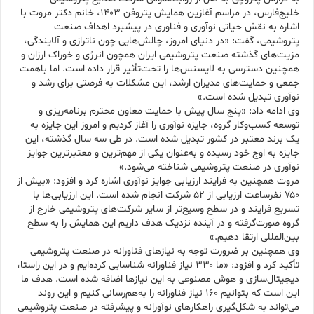
خلیج‌فارس، در مراسم آغازین همایش پتروفن ۱۴۰۳، خانم دکتر مروت با
اشاره به نقش حیاتی نوآوری و فناوری در پیشبرد اهداف صنعت
پتروشیمی، گفت: «در دنیای امروز، چالش‌هایی چون ناترازی و آلایندگی،
مزیت‌های گذشته صنعت پتروشیمی ایران همچون انرژی و خوراک ارزان و
همچنین دسترسی به لایسنس‌ها را تحت‌تأثیر قرار داده است. اما باهمت
جمعی و حمایت‌های مدیران ارشد، این مشکلات به فرصتی برای رشد و
نوآوری تبدیل شده است.»
وی ادامه داد: «پنج سال پیش با حمایت معاون محترم برنامه‌ریزی و
توسعه کسب‌وکار گروه، جایزه نوآوری را آغاز کردیم و امروز این جایزه به
یک برند معتبر در کشور تبدیل شده است. در طی سه سال گذشته، این
جایزه به اوج خود رسیده و به‌عنوان یکی از مهم‌ترین و معتبرترین جوایز
نوآوری در صنعت پتروشیمی شناخته می‌شود.»
مروت همچنین به فرایند ارزیابی جوایز نوآوری اشاره کرد و افزود: «بیش از
۷۵۰ نفرساعت ارزیابی از ۵۲ شرکت انجام شده است. این ارزیابی‌ها با
تسریع فرایند و در سطح وسیع‌تر از سایر شرکت‌های پتروشیمی خارج از
گروه صورت‌گرفته و در آینده نزدیک هدف داریم این همایش را به سطح
بین‌المللی ارتقا دهیم.»
وی همچنین بر ضرورت توجه به نیازهای فناورانه در صنعت پتروشیمی
تأکید کرد و افزود: «ما ۳۳۰ نیاز فناورانه شناسایی کرده‌ایم و در این راستا،
دیجیتال‌سازی و هوش مصنوعی به این نیازها اضافه شده است. هدف ما
این است که بتوانیم ۱۶۰ نیاز فناورانه را به‌هم‌رسانی کنیم و این روند
می‌تواند به شکل‌گیری راهکارهای نوآورانه و پیشرفته در صنعت پتروشیمی