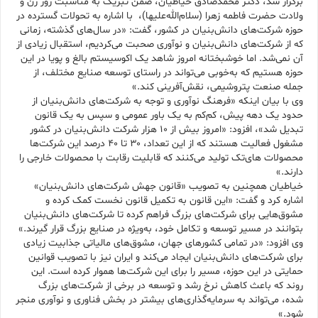
برگزار شد، دکتر محمدصادق خیاطیان، ضمن تبریک به مناسبت روز زن و
ولادت حضرت فاطمه زهرا (سلام‌الله‌علیها)، با اشاره به تحولات گسترده در
حوزه شرکت‌های دانش‌بنیان در کشور، گفت: «در سال‌های گذشته، زمانی
که از شرکت‌های دانش‌بنیان و نوآوری صحبت می‌کردیم، استقبال زیادی از
آن نمی‌شد. اما خوشبختانه امروز شاهد یک اکوسیستم بالغ و پویا در این
حوزه هستیم که به‌خوبی می‌تواند در راستای توسعه صنایع مختلف، از
جمله صنعت پتروشیمی، نقش‌آفرینی کند.»
وی با بیان اینکه «فرهنگ نوآوری و توجه به شرکت‌های دانش‌بنیان از
حدود یک دهه پیش، کم‌کم به یک باور عمومی و سپس به یک قانون
تبدیل شد»، افزود: «امروز بیش از ۱۰ هزار شرکت دانش‌بنیان در کشور
مشغول فعالیت هستند که از این تعداد، ۳۰ تا ۴۰ درصد این شرکت‌ها
محصولات های‌تک تولید می‌کنند که قابلیت رقابت با محصولات خارجی را
دارند.»
خیاطیان همچنین به تصویب «قانون جهش شرکت‌های دانش‌بنیان»
اشاره کرد و گفت: «این قانون به تکمیل قانون نخست کمک کرده و
مشوق‌هایی برای شرکت‌های بزرگ فراهم کرده تا شرکت‌های دانش‌بنیان
بتوانند در مسیر توسعه و تکامل خود، به‌ویژه در صنایع بزرگ قرار گیرند.»
وی افزود: «در تمامی کشورهای جهان، مشوق‌های مالیاتی جذابیت زیادی
برای شرکت‌های دانش‌بنیان ایجاد می‌کند و ایران نیز با تصویب قوانین
حمایتی در این حوزه، مسیر را برای این شرکت‌ها هموار کرده است. این
روند که باعث کاهش نرخ رشد و توسعه در برخی از شرکت‌های بزرگ
شده، می‌تواند به سرمایه‌گذاری‌های بیشتر در بخش فناوری و نوآوری منجر
شود.»