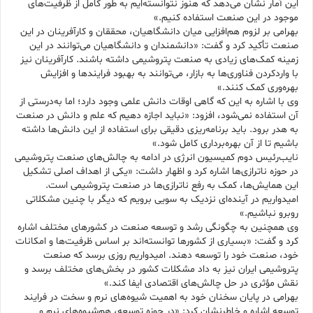
این آمار نشان می‌دهد که هنوز نتوانسته‌ایم به طور کامل از ظرفیت‌های
موجود در این صنعت استفاده کنیم.»
بهرامی بر لزوم هم‌افزایی میان دانشگاهیان، محققان و کارآفرینان در این
صنعت تأکید کرد و گفت: «دانشمندان و دانشگاهیان می‌توانند در این
زمینه کمک‌های زیادی به صنعت پتروشیمی داشته باشند. کارآفرینان نیز
با واردکردن فناوری‌ها به بازار، می‌توانند به بهبود فرایندها و افزایش
بهره‌وری کمک کنند.»
وی با اشاره به این که گاهی اوقات دانش علمی وجود دارد؛ اما به‌درستی از
آن استفاده نمی‌شود، افزود: «نباید اجازه دهیم که علم و دانش در صنعت
به هدر برود. باید برنامه‌ریزی دقیقی برای استفاده از این دانش‌ها داشته
باشیم تا از آن بهره‌برداری کامل شود.»
نایب‌رئیس دوم کمیسیون انرژی در ادامه به چالش‌های صنعت پتروشیمی
در حوزه ناترازی‌ها اشاره کرد و اظهار داشت: «یکی از اهداف اصلی تشکیل
این همایش‌ها، کمک به رفع ناترازی‌ها در صنعت پتروشیمی است.
امیدواریم در آینده‌ای نزدیک به سویی برویم که دیگر با چنین مشکلاتی
روبرو نباشیم.»
وی همچنین به چگونگی رشد و توسعه صنعت در کشورهای مختلف اشاره
کرد و گفت: «بسیاری از کشورها توانسته‌اند بر اساس ظرفیت‌ها و امکانات
خود، صنعت خود را توسعه دهند. امیدواریم روزی برسد که صنعت
پتروشیمی ایران نیز به داد مشکلات کشور در بخش‌های مختلف برسد و
نقش مؤثری در حل چالش‌های اقتصادی ایفا کند.»
بهرامی در پایان سخنان خود به اهمیت شیوه‌های نرم و سخت در فرایند
توسعه اشاره و خاطرنشان کرد: «در حوزه توسعه، هم‌شیوه‌های نرم و