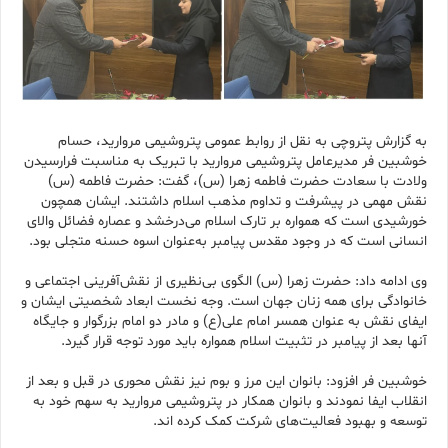
به گزارش پتروچی به نقل از روابط عمومی پتروشیمی مروارید، حسام
خوشبین فر مدیرعامل پتروشیمی مروارید با تبریک به مناسبت فرارسیدن
ولادت با سعادت حضرت فاطمه زهرا (س)، گفت: حضرت فاطمه (س)
نقش مهمی در پیشرفت و تداوم مذهب اسلام داشتند. ایشان همچون
خورشیدی است که همواره بر تارک اسلام می‌درخشد و عصاره‌ فضائل والای
انسانی است که در وجود مقدس پیامبر به‌عنوان اسوه حسنه متجلی بود.
وی ادامه داد: حضرت زهرا (س) الگوی بی‌نظیری از نقش‌آفرینی اجتماعی و
خانوادگی برای همه زنان جهان است. وجه نخست ابعاد شخصیتی ایشان و
ایفای نقش به عنوان همسر امام علی(ع) و مادر دو امام بزرگوار و جایگاه
آنها بعد از پیامبر در تثبیت اسلام همواره باید مورد توجه قرار گیرد.
خوشبین فر افزود: بانوان این مرز و بوم نیز نقش محوری در قبل و بعد از
انقلاب ایفا نمودند و بانوان همکار در پتروشیمی مروارید به سهم خود به
توسعه و بهبود فعالیت‌های شرکت کمک کرده اند.