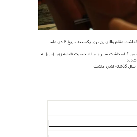
به گزارش پتروچی به نقل از روابط‌عمومی و امور بین‌الملل پتروشیمی جم: به مناسبت سالروز ولادت حضرت فاطمه زهرا (سلام الله علیها) بانوی دوعالم و روز بزرگداشت مقام والای زن، روز یکشنبه تاریخ ۲ دی ماه،
 ضمن گرامیداشت سالروز میلاد حضرت فاطمه زهرا (س) به
 شدند.
سال گذشته اشاره داشت.