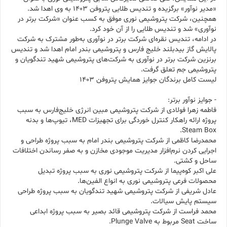
«مدیر نوآور» برگزیده و تندیس طلایی پتروفن ۱۴۰۳ به وی اهدا شد.
همچنین، شرکت پتروشیمی نوری موفق به کسب عنوان «شرکت برتر در
نوآوری» شد و تندیس طلایی را از آن خود کرد.
در ادامه، تندیس نقره‌ای شرکت برتر در نوآوری به‌طور مشترک به شرکت
پالایش گاز بیدبلند خلیج فارس و پتروشیمی بندر امام اهدا شد و تندیس
برنزین شرکت برتر در نوآوری به شرکت‌های پتروشیمی شهید تندگویان و
پتروشیمی جم تعلق گرفت.
لیست کامل برندگان جوایز همایش پتروفن ۱۴۰۳
- جوایز نوآور برتر:
فاطمه زهرا فولادی از شرکت پتروشیمی مبین انرژی خلیج‌فارس به سبب
پروژه ارائه راهکار کنترل خوردگی برای تجهیزات MED، تیوپ‌ها و بدنه
Steam Box.
محمدرضا کاظمی از شرکت پتروشیمی بندر امام به سبب پروژه طراحی و
اجرایی کردن نرم‌افزار مدیریت موجودی مخازن و به صفر رساندن اختلافات
ساحل و کشتی.
علی اکبر کوه‌پیما از شرکت پتروشیمی نوری به سبب پروژه تبدیل
محصولات فرعی پتروشیمی نوری به انواع الفین‌ها.
عادل شریفی از شرکت پتروشیمی شهید تندگویان به سبب پروژه طراحی
سیستم پایش سیالات.
محمد فراست از شرکت پتروشیمی قائد بصیر به سبب پروژه ابداعی
ساخت Seat مربوط به Plunge Valve.