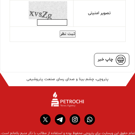
تصویر امنیتی
ثبت نظر
چاپ خبر
پتروچی، چشم بینا و صدای رسای صنعت پتروشیمی
تمام حقوق این وبسایت برای پتروچی محفوظ بوده و استفاده از مطالب با ذکر منبع بلامانع است.