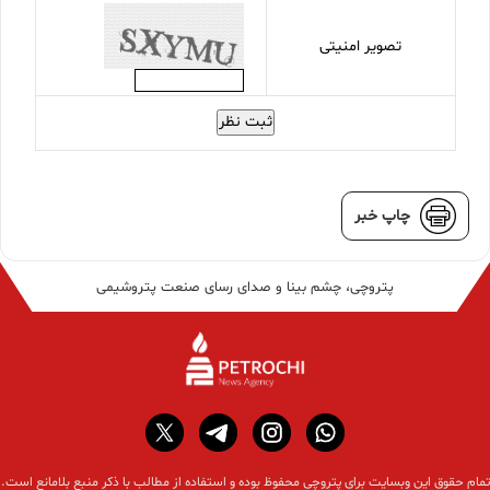
تصویر امنیتی
ثبت نظر
چاپ خبر
پتروچی، چشم بینا و صدای رسای صنعت پتروشیمی
تمام حقوق این وبسایت برای پتروچی محفوظ بوده و استفاده از مطالب با ذکر منبع بلامانع است.