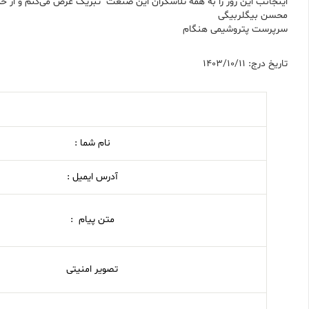
اینجانب این روز را به همه تلاشگران این صنعت تبریک عرض می‌کنم و از خدا
محسن بیگلربیگی
سرپرست پتروشیمی هنگام
تاریخ درج: 1403/10/11
نام شما :
آدرس ایمیل :
متن پیام :
تصویر امنیتی