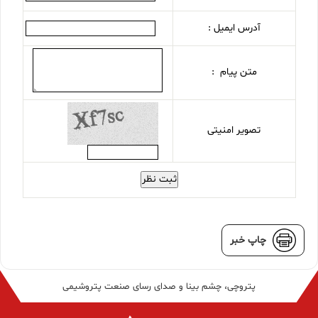
آدرس ایمیل :
متن پیام :
تصویر امنیتی
ثبت نظر
چاپ خبر
پتروچی، چشم بینا و صدای رسای صنعت پتروشیمی