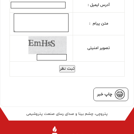
آدرس ایمیل :
متن پیام :
تصویر امنیتی
ثبت نظر
چاپ خبر
پتروچی، چشم بینا و صدای رسای صنعت پتروشیمی