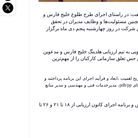
گفت: در راستای اجرای طرح طلوع خلیج فارس و
 مصوب شرکت و همچنین مسئولیت‌ها و وظایف مدیران در تحقق
، رؤسا و سرپرستان واحدهای مختلف این شرکت در روز چهارشنبه پنجم دی ماه برگزار
ی به تیم ارزیابی هلدینگ خلیج فارس و مدعوین
ش حس تعلق سازمانی کارکنان را از مهم‌ترین
همیت ،ابعاد و فرآیند اجرای این برنامه پرداختند و
سپس به منظور دریافت نقطه نظرات مدیران عالی سازمان درباره چالش ها و فرصت های شرکت با مدیرعامل محترم، مدیرارشد مجتمع ، مدیرپروژه های pdh/pp، مدیرخدمات فنی و مهندسی و مدیر منابع
شایان ذکر است که مرحله آزمون کتبی این کانون در روزهای ۱۱ و ۱۲ دی ماه در محل واحد آموزش شرکت پالایش گاز بیدبلندخلیج فارس و برنامه اجرای کانون ارزیابی از ۱۸ تا ٢١ و ۲۶ تا