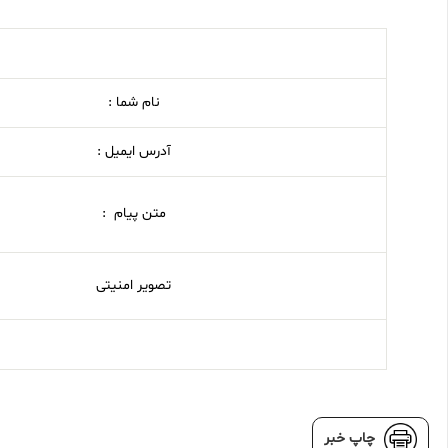
نام شما :
آدرس ایمیل :
متن پیام :
تصویر امنیتی
چاپ خبر