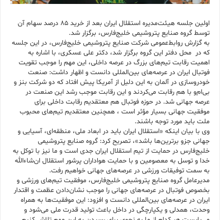
اولین جلسه هیئت‌مدیره استقلال ایران بعد از خرید ۸۵ درصد سهام آن
توسط گروه صنایع پتروشیمی خلیج‌فارس، برگزار شد.
به گزارش روابط‌عمومی شرکت صنایع پتروشیمی خلیج‌فارس، در این جلسه
که در محل دفتر این گروه برگزار شد، دکتر علی عسکری، با اشاره به
اهمیت رقابت تیم‌های بزرگ در عرصه داخلی، این مهم را موجب تقویت
فوتبال ایران در عرصه‌های بین‌المللی دانست و اظهار داشت: صنعت
خودروسازی در آلمان به این دلیل از آمریکا پیش افتاد که دو شرکت بنز و
بی‌ام‌و با هم رقابت می‌کردند و این رقابت موجب رشد این صنعت در
عرصه جهانی شد. در حوزه فوتبال هم معتقدیم رقابت داخلی برای
موفقیت جهانی بسیار مؤثر است ، همچنین معتقدیم تیم‌های محبوب
ملت باید مورد توجه باشند.
وی با بیان اینکه «استقلال ایران باید در ابعاد ملی، منطقه‌ای، آسیایی و
جهانی جزو برترین‌ها باشد»، تصریح کرد: گروه صنایع پتروشیمی
خلیج‌فارس در حمایت از تیم استقلال ایران جدی است و ما نیز با توکل به
خدا و توسل به معصومین و با حمایت هواداران پرشور استقلال ان‌شاءالله
به سمت توفیقات ورزشی در عرصه‌های جهانی خواهیم رفت.
مدیرعامل گروه صنایع پتروشیمی خلیج‌فارس، موفقیت تیم‌های ورزشی و
بخصوص فوتبال در عرصه‌های جهانی را موجب نشان‌دادن عظمت و اقتدار
ایران در عرصه‌های بین‌المللی دانست و افزود: این موفقیت‌ها به همراه
وحدت، همدلی و یکپارچگی در داخل باعث تولید قدرت ملی می‌شود و
می‌بایست هر کدام از ما به نحوی برای رسیدن به این مهم تلاش کنیم.