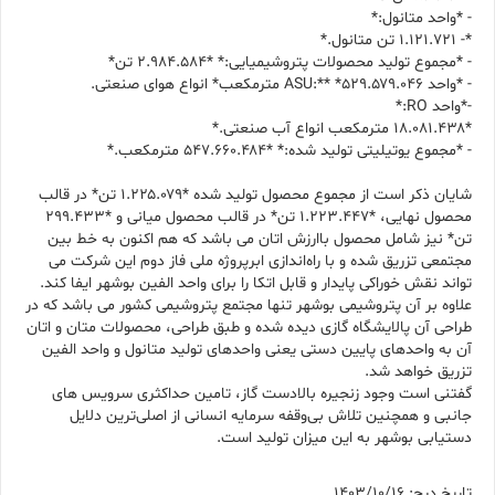
- *واحد متانول:*
*- ⁠۱.۱۲۱.۷۲۱ تن متانول.*
- *مجموع تولید محصولات پتروشیمیایی:* *۲.۹۸۴.۵۸۴ تن*
- *واحد ASU:** *۵۲۹.۵۷۹.۰۴۶ مترمکعب* انواع هوای صنعتی.
-*واحد RO:*
*۱۸.۰۸۱.۴۳۸ مترمکعب انواع آب صنعتی.*
- *مجموع یوتیلیتی تولید شده:* *۵۴۷.۶۶۰.۴۸۴ مترمکعب.*
شایان ذکر است از مجموع محصول تولید شده *۱.۲۲۵.۰۷۹ تن* در قالب
محصول نهایی، *۱.۲۲۳.۴۴۷ تن* در قالب محصول میانی و *۲۹۹.۴۳۳
تن* نیز شامل محصول باارزش اتان می باشد که هم اکنون به خط بین
مجتمعی تزریق شده و با راه‌اندازی ابرپروژه ملی فاز دوم این شرکت می
تواند نقش خوراکی پایدار و قابل اتکا را برای واحد الفین بوشهر ایفا کند.
علاوه بر آن پتروشیمی بوشهر تنها مجتمع پتروشیمی کشور می باشد که در
طراحی آن پالایشگاه گازی دیده شده و طبق طراحی، محصولات متان و اتان
آن به واحدهای پایین دستی یعنی واحدهای تولید متانول و واحد الفین
تزریق خواهد شد.
گفتنی است وجود زنجیره بالادست گاز، تامین حداکثری سرویس های
جانبی و همچنین تلاش بی‌وقفه سرمایه انسانی از اصلی‌ترین دلایل
دستیابی بوشهر به این میزان تولید است.
تاریخ درج: 1403/10/16