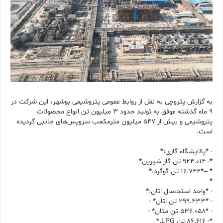
به گزارش پتروچی به نقل از روابط عمومی پتروشیمی بوشهر، این شرکت در
۹ ماه گذشته موفق به تولید حدود ۳ میلیون تن انواع محصولات
پتروشیمی و بیش از ۵۴۷ میلیون مترمکعب سرویس‌های جانبی گردیده
است.
- *پالایشگاه گازی:*
*- ⁠۹۲۴.۰۱۴ تن گاز شیرین*
* –*۱۶.۷۴۲ تن گوگرد.*
* ⁠
- *واحد استحصال اتان:*
- ⁠*۲۹۹.۴۳۳ تن اتان* -
- ⁠*۵۳۶.۰۵۸ تن متان* -
*- ⁠۸۶.۶۱۶ تن LPG.*