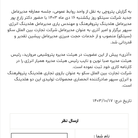
به گزارش پتروچی به نقل از واحد روابط عمومی، جلسه معارفه مدیرعامل
جدید شرکت سیتکو روز یکشنبه 16 دی ماه 1403 با حضور دکتر زارع پور
مدیرعامل هلدینگ پتروفرهنگ و مهندس یاری مدیرعامل هلدینگ انرژی
سپهر برگزار و امیر آذری به عنوان مدیرعامل شرکت تجارت بین الملل سکو
(سیتکو) منصوب و از خدمات حجت مبرزی مدیرعامل پیشین تقدیر و
قدردانی شد.
«آذری» پیش از این عضویت در هیئت مدیره پتروشیمی مروارید، رئیس
هیئت مدیره صبا نوین و نایب رئیس هیئت مدیره همیار انرژی را در
کارنامه کاری خود ثبت نموده است.
شرکت تجارت بین الملل سکو به عنوان بازوی تجاری هلدینگ پتروفرهنگ
و انرژی سپهر صادرکننده انحصاری محصولات تولیدی این دو هلدینگ
است.
تاریخ درج: 1403/10/17
ارسال نظر
نام شما :