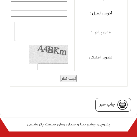
آدرس ایمیل :
متن پیام :
تصویر امنیتی
ثبت نظر
چاپ خبر
پتروچی، چشم بینا و صدای رسای صنعت پتروشیمی