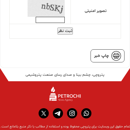
تصویر امنیتی
ثبت نظر
چاپ خبر
پتروچی، چشم بینا و صدای رسای صنعت پتروشیمی
تمام حقوق این وبسایت برای پتروچی محفوظ بوده و استفاده از مطالب با ذکر منبع بلامانع است.