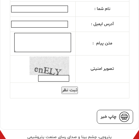
نام شما :
آدرس ایمیل :
متن پیام :
تصویر امنیتی
ثبت نظر
چاپ خبر
پتروچی، چشم بینا و صدای رسای صنعت پتروشیمی