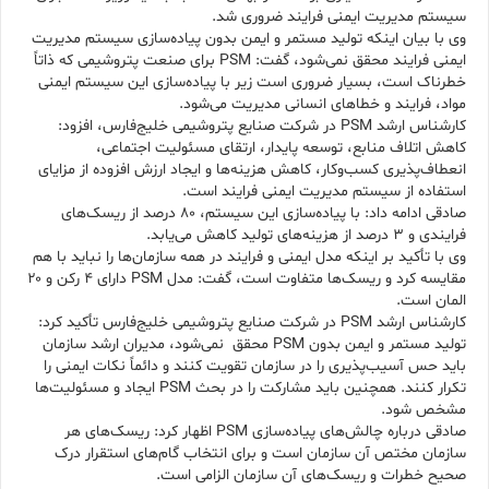
سیستم مدیریت ایمنی فرایند ضروری شد.
وی با بیان اینکه تولید مستمر و ایمن بدون پیاده‌سازی سیستم مدیریت
ایمنی فرایند محقق نمی‌شود، گفت: PSM برای صنعت پتروشیمی که ذاتاً
خطرناک است، بسیار ضروری است زیر با پیاده‌سازی این سیستم ایمنی
مواد، فرایند و خطاهای انسانی مدیریت می‌شود.
کارشناس ارشد PSM در شرکت صنایع پتروشیمی خلیج‌فارس، افزود:
کاهش اتلاف منابع، توسعه پایدار، ارتقای مسئولیت اجتماعی،
انعطاف‌پذیری کسب‌وکار، کاهش هزینه‌ها و ایجاد ارزش افزوده از مزایای
استفاده از سیستم مدیریت ایمنی فرایند است.
صادقی ادامه داد: با پیاده‌سازی این سیستم، ۸۰ درصد از ریسک‌های
فرایندی و ۳ درصد از هزینه‌های تولید کاهش می‌یابد.
وی با تأکید بر اینکه مدل ایمنی و فرایند در همه سازمان‌ها را نباید با هم
مقایسه کرد و ریسک‌ها متفاوت است، گفت: مدل PSM دارای ۴ رکن و ۲۰
المان است.
کارشناس ارشد PSM در شرکت صنایع پتروشیمی خلیج‌فارس تأکید کرد:
تولید مستمر و ایمن بدون PSM محقق نمی‌شود، مدیران ارشد سازمان
باید حس آسیب‌پذیری را در سازمان تقویت کنند و دائماً نکات ایمنی را
تکرار کنند. همچنین باید مشارکت را در بحث PSM ایجاد و مسئولیت‌ها
مشخص شود.
صادقی درباره چالش‌های پیاده‌سازی PSM اظهار کرد: ریسک‌های هر
سازمان مختص آن سازمان است و برای انتخاب گام‌های استقرار درک
صحیح خطرات و ریسک‌های آن سازمان الزامی است.