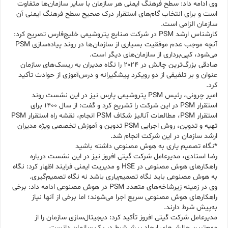
وی ادامه داد: سطح فرهنگ ایمنی هر سازمان با سایر سازمان‌ها متفاوت
است و برای انتخاب گام‌های استقرار درک صحیح سطح فرهنگ ایمنی آن
سازمان الزامی است.
کارشناس ارشد PSM در شرکت صنایع پتروشیمی خلیج‌فارس تصریح کرد:
آنچه موجب عدم موفقیت بسیاری از سازمان‌ها در روند پیاده‌سازی PSM
می‌شود، کپی‌برداری از سازمان‌های دیگر است.
صادقی بزرگ‌ترین چالش در ۲۰۲۴ را نگاه مدیران به ریسک‌های سازمان
عنوان و بر تلفیقی از دو رویکرد پیشگیرانه و درس‌آموزی از حوادث تأکید
کرد.
امیر چرونی، رئیس PSM پتروشیمی پارس نیز در این نشست روند
استقرار PSM در این شرکت را تشریح کرد و گفت: از سال ۱۴۰۰ برای
استقرار PSM، مطالعات آنالیز شکاف PSM انجام، نقشه راه استقرار PSM
تهیه و تدوین، روش اجرایی PSM تدوین و آموزش تخصصی ویژه مدیران
ارشد سازمان در این شرکت انجام شد.
*نگاه تصمیم یاری به هوش مصنوعی داشته باشید
رضا استادی، مدیرعامل شرکت گیتی افروز نیز در این نشست درباره
راهکارهای هوش مصنوعی در HSE و مدیریت ایمنی فرایند اظهار کرد: نگاه
به هوش مصنوعی باید نگاه تصمیم‌یاری باشد نه نگاه تصمیم‌گیری.
وی در زمینه زیرشاخه‌های متعدد PSM در هوش مصنوعی ادامه داد: برخی
راهکارهای هوش مصنوعی سریع اجرا می‌شوند؛ اما برخی از آنها نیاز
به‌پیش شرط دارند.
مدیرعامل شرکت گیتی افروز تأکید کرد: دیجیتال‌سازی سازمان را از
مهم‌ترین چالش‌های ایجاد پیش‌شرط در یک سازمان دانست.