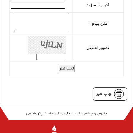
آدرس ایمیل :
متن پیام :
تصویر امنیتی
ثبت نظر
چاپ خبر
پتروچی، چشم بینا و صدای رسای صنعت پتروشیمی