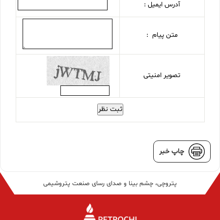
آدرس ایمیل :
متن پیام :
تصویر امنیتی
ثبت نظر
چاپ خبر
پتروچی، چشم بینا و صدای رسای صنعت پتروشیمی