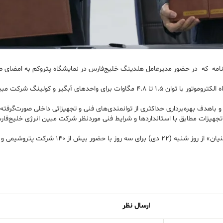
‌نامه که در حضور مدیرعامل هلدینگ خلیج‌فارس در نمایشگاه پتروکم به امضای ط
شرکت رشد صنعت نیرو طبق این قرارداد متعهد به ساخت و تأمین ۴ دستگاه الکتروموتور با توان ۱.۵ تا
باهدف بهره‌برداری حداکثری از توانمندی‌های فنی و تجهیزاتی داخلی صورت‌گرفته
جهیزات مطابق با استانداردها و شرایط فنی موردنظر شرکت مبین انرژی خلیج‌فا
دومین همایش و نمایشگاه «ایران پتروکم» با شعار «حمای
ارسال نظر