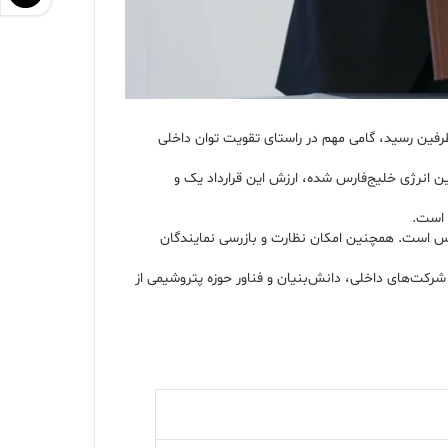
رفین رسید، گامی مهم در راستای تقویت توان داخلی
 ۴.۸ مگاوات برای واحدهای آبگیر و کولینگ شرکت مبین انرژی خلیج‌فارس شده، ارزش این قرارداد یک و
 است.
رس است. همچنین امکان نظارت و بازرسی نمایندگان
ت از تولید دانش‌بنیان» از روز شنبه (۲۲ دی) برای سه روز با حضور بیش از ۱۴۰ شرکت پتروشیمی و شرکت‌های داخلی، دانش‌بنیان و فناور حوزه پتروشیمی از