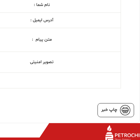
نام شما :
آدرس ایمیل :
متن پیام :
تصویر امنیتی
چاپ خبر