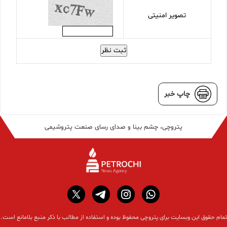
تصویر امنیتی
ثبت نظر
چاپ خبر
پتروچی، چشم بینا و صدای رسای صنعت پتروشیمی
تمام حقوق این وبسایت برای پتروچی محفوظ بوده و استفاده از مطالب با ذکر منبع بلامانع است.