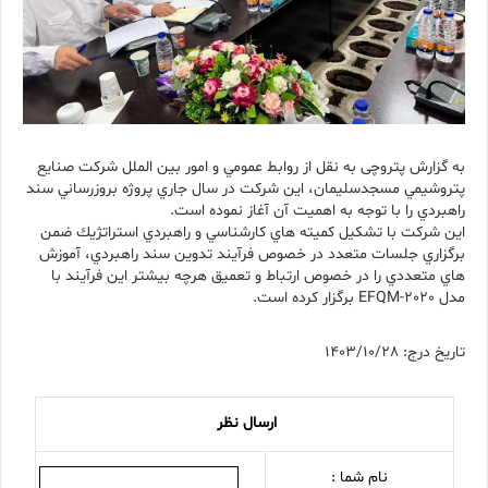
به گزارش پتروچی به نقل از روابط عمومي و امور بين الملل شركت صنايع
پتروشيمي مسجدسليمان، اين شركت در سال جاري پروژه بروزرساني سند
راهبردي را با توجه به اهميت آن آغاز نموده است.
اين شركت با تشكيل كميته هاي كارشناسي و راهبردي استراتژيك ضمن
برگزاري جلسات متعدد در خصوص فرآيند تدوين سند راهبردي، آموزش
هاي متعددي را در خصوص ارتباط و تعميق هرچه بيشتر اين فرآيند با
مدل EFQM-2020 برگزار كرده است.
تاریخ درج: 1403/10/28
ارسال نظر
نام شما :