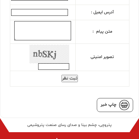
آدرس ایمیل :
متن پیام :
تصویر امنیتی
ثبت نظر
چاپ خبر
پتروچی، چشم بینا و صدای رسای صنعت پتروشیمی