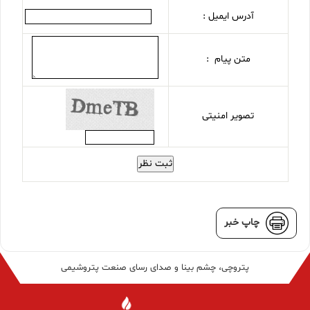
آدرس ایمیل :
متن پیام :
تصویر امنیتی
ثبت نظر
چاپ خبر
پتروچی، چشم بینا و صدای رسای صنعت پتروشیمی