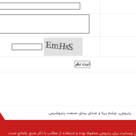
ثبت نظر
پتروچی، چشم بینا و صدای رسای صنعت پتروشیمی
 وبسایت برای پتروچی محفوظ بوده و استفاده از مطالب با ذکر منبع بلامانع است.