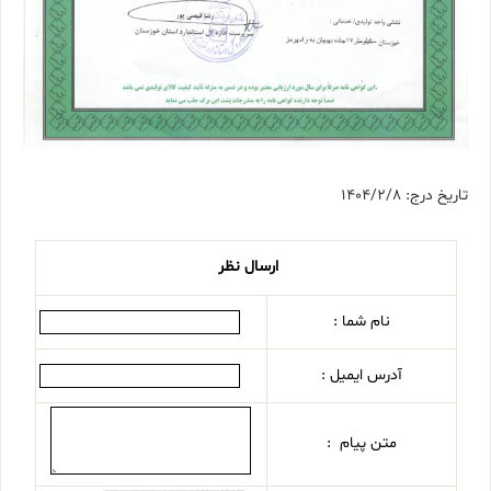
تاریخ درج: 1404/2/8
ارسال نظر
نام شما :
آدرس ایمیل :
متن پیام :