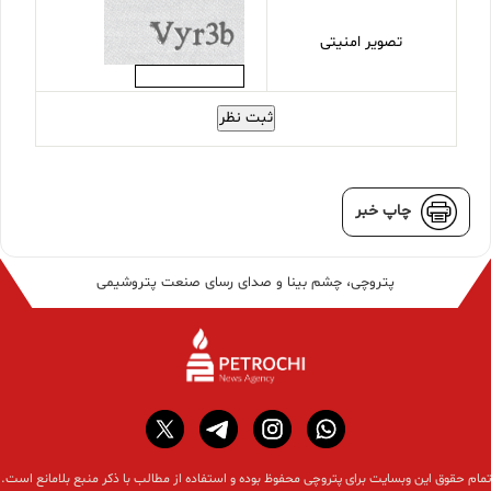
تصویر امنیتی
ثبت نظر
چاپ خبر
پتروچی، چشم بینا و صدای رسای صنعت پتروشیمی
تمام حقوق این وبسایت برای پتروچی محفوظ بوده و استفاده از مطالب با ذکر منبع بلامانع است.