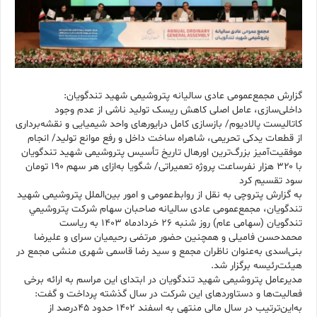
گزارش مجمع‌عمومی عادی سالیانه پتروشيمی شهید تندگويان:
داخلی‌سازی، عامل اصلی کاهش ریسک تولید ناشی از عدم وجود
کاتالیست پالادیوم/ بازسازی کامل درایورهای واحد شیمیایی و نقشه‌برداری
از قطعات یدکی تحریمی، شاهراه ساخت داخل و رفع موانع تولید/ انجام
موفقیت‌آمیز بزرگ‌ترین اورهال تاریخ تأسیس پتروشیمی شهید تندگویان
با ۳۲۰ هزار نفرساعت پروژه تعمیراتی/ شگویا به‌ازای هر سهم ۱۹۰ تومان
سود تقسیم کرد
به گزارش پتروچی به نقل از روابط‌عمومی و امور بین‌الملل پتروشیمی شهید
تندگویان، مجمع‌عمومی عادی سالیانه صاحبان سهام شرکت پتروشيمي
تندگويان (سهامی عام) روز شنبه ۲۶ خردادماه ۱۴۰۳ به ریاست
محمدحسن فامیلی و همچنین حضور مرتضی رحیمیان سرای و علیرضا
بنی‌اسدی به‌عنوان ناظران مجمع و سید رضا قاسمی شهری منشی مجمع در
هیئت‌رئیسه برگزار شد.
مدیرعامل پتروشیمی شهید تندگویان در ابتدای این مراسم به ارائه برخی
فعالیت‌ها و دستاوردهای این شرکت در سال گذشته پرداخت و گفت:
به‌این‌ترتیب در سال مالی منتهی به اسفند ۱۴۰۲ حدود ۴۵درصد از