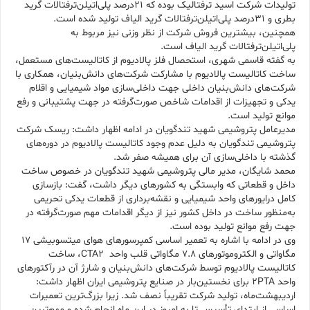
تولیدات شرکت اسید ترفتالیک بوده که ۲۱درصد پلی‌اتیلن‌ترفتالات گرید
بطری و ۳۱درصد پلی‌اتیلن‌ترفتالات گرید الیاف تولید شده است.
همچنین، بیشترین فروش شرکت از نظر وزنی نیز مربوط به
پلی‌اتیلن‌ترفتالات گرید الیاف است.
به گفته قاسمی شهری، استحصال فلز پالادیوم از کاتالیست‌های مستعمل،
ساخت کاتالیست پالادیوم با مشارکت شرکت‌های دانش‌بنیان، همکاری با
شرکت‌های دانش‌بنیان داخلی جهت داخلی‌سازی مواد شیمیایی و اقلام
یدکی و تجهیزات از اقدامات شاخص صورت‌گرفته در جهت پشتیبانی و رفع
موانع تولید است.
مدیرعامل پتروشیمی شهید تندگویان در ادامه اظهار داشت: ریسک شرکت
پتروشیمی تندگویان به دلیل عدم وجود کاتالیست پالادیوم در دوره‌های
گذشته با داخلی‌سازی آن برای همیشه صفر شد.
محمد شایگان، مدیر مالی پتروشیمی شهید تندگویان در خصوص ساخت
داخل و قطعاتی که وابستگی به کشورهای دیگر داشت، گفت: بازسازی
کامل درایورهای واحد شیمیایی و نقشه‌برداری از قطعات یدکی تحریمی
به‌منظور ساخت در داخل کشور نیز از دیگر اقدامات مهم صورت‌گرفته در
جهت رفع موانع تولید بوده است.
وی در ادامه با اشاره به تعمیر اساسی کمپرسورهای هوای میتسوبیشی ۱۷
مگاواتی و الکتروموتورهای ۷.۸ مگاواتی قلب واحد CTA2، ساخت
کاتالیست پالادیوم توسط شرکت‌های دانش‌بنیان و شارژ آن در رآکتورهای
واحد 2PTA برای نخستین‌بار در صنایع پتروشیمی ایران اظهار داشت:
اردیبهشت‌ماه، تولید شرکت تقریباً نصف شد. زیرا بزرگ‌ترین تعمیرات
اساسی از ابتدای تأسیس تا به امروز در این ماه انجام شده و مهم‌ترین