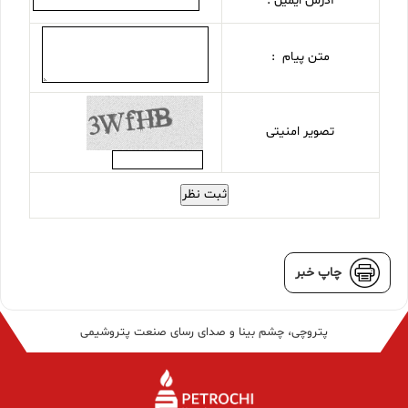
آدرس ایمیل :
متن پیام :
تصویر امنیتی
ثبت نظر
چاپ خبر
پتروچی، چشم بینا و صدای رسای صنعت پتروشیمی