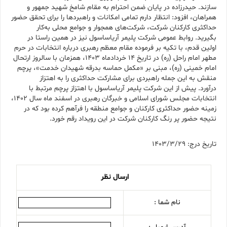
سازند. حیدرزاده در پایان ضمن احترام به مقام شامخ شهید جمهور و
همراهان، افزود: انتظار دارم تمامی امکانات و راهبردها را برای تحقق حضور
حداکثری کارکنان شرکت، شرکت‌های همجوار و جوامع محلی به‌کار
بگیرید. روابط عمومی شرکت پلیمر آریاساسول نیز در همین راستا در
اولین قدم، با تکیه بر فرموده مقام معظم رهبری درباره انتخابات در حرم
مطهر امام راحل (ره) در تاریخ ۱۴ خرداد‌ماه ۱۴۰۳، همزمان با سالروز ارتحال
امام خمینی (ره)، مبنی بر «مکمل حماسه بدرقه شهیدان خدمت»، پرچم
منقش به این جمله راهبردی برای مشارکت حداکثری را به اهتزاز
درآورد. پیش از این شرکت پلیمر آریاساسول با اهتزاز پرچم مرتبط با
انتخابات مجلس شورای اسلامی و خبرگان رهبری در اسفند ماه سال 1402،
زمینه حضور حداکثری کارکنان و جوامع منطقه را فرآهم کرده بود که در
نتیجه حضور پر رنگ کارکنان شرکت در این رویداد رقم خورد.
تاریخ درج: 1403/3/29
ارسال نظر
نام شما :