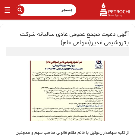
آگهی دعوت مجمع عمومی عادی سالیانه شرکت
پتروشیمی غدیر(سهامی عام)
از کلیه سهامداران،وکیل یا قائم مقام قانونی صاحب سهم و همچنین