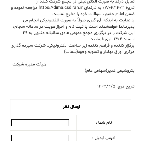
تمایل دارند به صورت الکترونیکی در مجمع شرکت کنند از
تاریخ 07/04/1403 به تارنمای https://dima.csdiran.ir مراجعه نموده و
ضمن اعلام حضور، سوالات خود را مطرح نمایند.
با عنایت به اینکه رأی گیری صرفاً به صورت الکترونیکی انجام می
پذیرد.لذا خواهشمند است با ثبت نام و احراز هویت در سامانه سجام،
این شرکت را در برگزاری مجمع عمومی عادی سالیانه منتهی به 29
اسفند 1402 یاری فرمایید.
برگزار کننده و فراهم کننده زیر ساخت الکترونیکی: شرکت سپرده گذاری
مرکزی اوراق بهادار و تسویه وجوه(سمات)
هیأت مدیره شرکت
پتروشیمی غدیر(سهامی عام)
تاریخ درج: 1403/4/5
ارسال نظر
نام شما :
آدرس ایمیل :