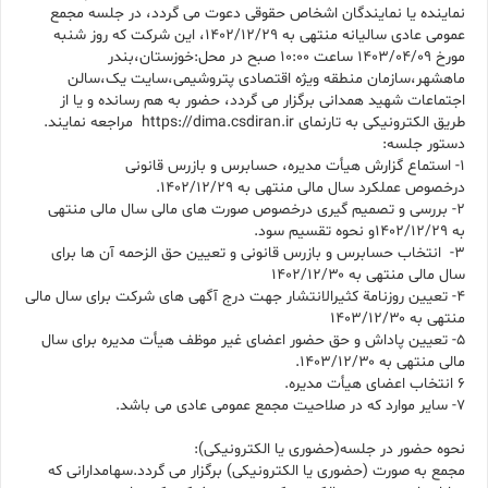
نماینده یا نمایندگان اشخاص حقوقی دعوت می گردد، در جلسه مجمع
عمومی عادی سالیانه منتهی به ۱۴۰۲/۱۲/۲۹، این شرکت که روز شنبه
مورخ ۱۴۰۳/۰۴/۰۹ ساعت ۱۰:۰۰ صبح در محل:خوزستان،بندر
ماهشهر،سازمان منطقه ویژه اقتصادی پتروشیمی،سایت یک،سالن
اجتماعات شهید همدانی برگزار می گردد، حضور به هم رسانده و یا از
طریق الکترونیکی به تارنمای https://dima.csdiran.ir مراجعه نمایند.
دستور جلسه:
۱- استماع گزارش هیأت‌ مدیره، حسابرس و بازرس قانونی
درخصوص عملکرد سال مالی منتهی به ۱۴۰۲/۱۲/۲۹.
۲- بررسی و تصمیم گیری درخصوص صورت های مالی سال مالی منتهی
به ۱۴۰۲/۱۲/۲۹و نحوه تقسیم سود.
۳- انتخاب حسابرس و بازرس قانونی و تعیین حق الزحمه آن ها برای
سال مالی منتهی به ۱۴۰۲/۱۲/۳۰
۴- تعیین روزنامة کثیر‌الانتشار جهت درج آگهی های شرکت برای سال مالی
منتهی به ۱۴۰۳/۱۲/۳۰
۵- تعیین پاداش و حق حضور اعضای غیر موظف هیأت مدیره برای سال
مالی منتهی به ۱۴۰۳/۱۲/۳۰.
۶ انتخاب اعضای هیأت مدیره.
۷- سایر موارد که در صلاحیت مجمع عمومی عادی می باشد.
نحوه حضور در جلسه(حضوری یا الکترونیکی):
مجمع به صورت (حضوری یا الکترونیکی) برگزار می گردد.سهامدارانی که