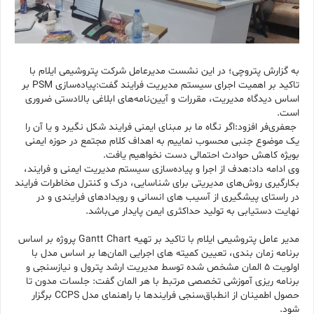
به گزارش پتروچی؛ در این نشست مدیرعامل شرکت پتروشیمی ایلام با
تاکید بر اهمیت اجرای سیستم مدیریت فرایند گفت:پیاده‌سازی‌ PSM بر
اساس دیدگاه مدیریت،‌ مقررات و آیین‌نامه‌های ابلاغی بالادستی ضروری
است.
جعفری‌فر افزود:اگر‌ نگاه ما بر مبنای ایمنی فرایند شکل نگیرد و یا آن را
یک‌ موضوع جنبی محسوب نماییم به اهداف کلام مجتمع در حوزه ایمنی
بویژه کاهش حوادث احتمالی دست نخواهیم یافت.
وی ادامه داد:هدف از اجرا‌ و پیاده‌سازی سیستم مدیریت ایمنی و فرایند،
بکارگیری روش‌های مدیریتی برای شناسایی، درک و کنترل مخاطرات فرایند
در راستای پیشگیری از آسیب های انسانی و رویدادهای فرایندی و در
نهایت دستیابی به تولید حداکثری ایمن پایدار می‌باشد.
مدیر عامل پتروشیمی ایلام با تاکید بر تهیه Gantt Chart پروژه بر اساس
برنامه زمان بندی، تعیین کمیته های اجرایی المان‌ها بر اساس مدل با
اولویت 5 المان مشخص شده توسط مدیریت ارشد پترول و نیازسنجی و
برنامه ریزی آموزشی تخصصی مرتبط با هر المان گفت: جلسات مدون تا
حصول اطمینان از انطباق‌سنجی فرایندها با راهنمای مدل CCPS برگزار
شود.