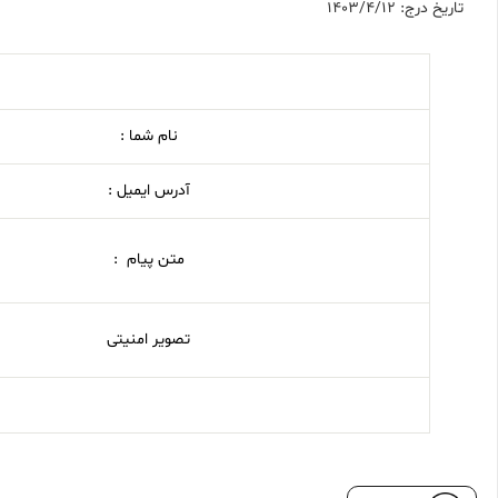
تاریخ درج: 1403/4/12
نام شما :
آدرس ایمیل :
متن پیام :
تصویر امنیتی