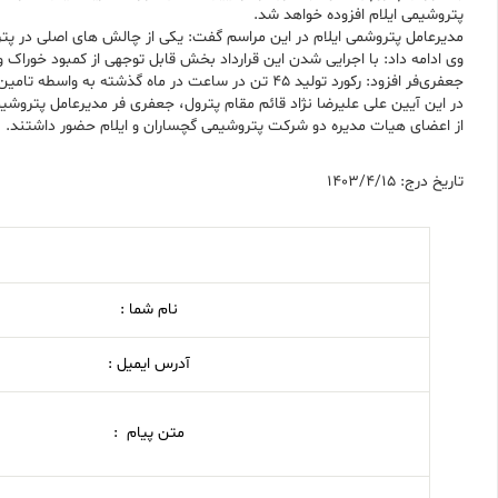
پتروشیمی ایلام افزوده خواهد شد.
مدیرعامل پتروشمی ایلام در این مراسم گفت: یکی از چالش های اصلی در پتر
وی ادامه داد: با اجرایی شدن این قرارداد بخش قابل توجهی از کمبود خوراک
جعفری‌فر افزود: رکورد تولید 45 تن در ساعت در ماه گذشته به واسطه تامین اتیلن از گچساران ثبت شد.
در این آیین علی علیرضا نژاد قائم مقام پترول، جعفری فر مدیرعامل پتروشی
از اعضای هیات مدیره دو شرکت پتروشیمی گچساران و ایلام حضور داشتند.
تاریخ درج: 1403/4/15
نام شما :
آدرس ایمیل :
متن پیام :