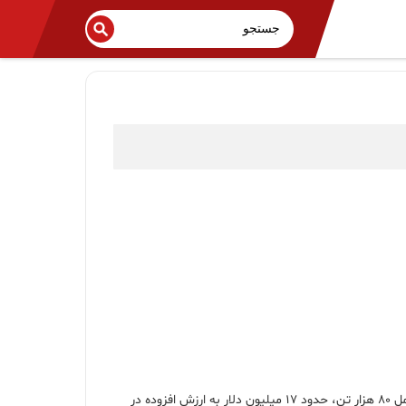
به گزارش پتروچی؛ داود جعفری‌فر در آیین امضای قرارداد خرید اتیلن شرکت پتروشیمی ایلام از پتروشیمی گچساران گفت: در شرایط تولید پایدار با ظرفیت کامل 80 هزار تن، حدود 17 میلیون دلار به ارزش افزوده در