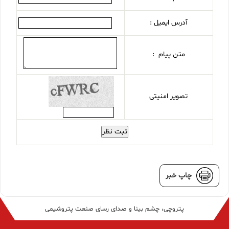
آدرس ایمیل :
متن پیام :
تصویر امنیتی
ثبت نظر
چاپ خبر
پتروچی، چشم بینا و صدای رسای صنعت پتروشیمی