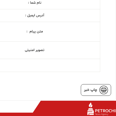
نام شما :
آدرس ایمیل :
متن پیام :
تصویر امنیتی
چاپ خبر