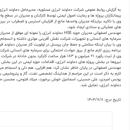
به گزارش روابط عمومی شرکت دماوند انرژی عسلویه، مدیرعامل دماوند انرژی
پیمانکاران پروژه ها و رعایت اصول ایمنی توسط کارکنان و مدیران در سطح وا
وی با تاکید براینکه مدیران واحدها مانع از افزایش استرس و اضطراب در بی
های عملیاتی و ستادی ایجاد شود.
مهندس اصفهانی مدیران حوزه HSE دماوند انرژی ر
سرمایه های انسانی و تجهیزات شرکت نقش آفرینی موثری داشته و انسجام و 
وی با بیان اینکه سلامتی و حفظ جان پرسنل در اولویت کار مدیران دماوند قر
برنامه ریزی لازم مانع از بروز حوادث احتمالی برای سرمایه های انسانی شرکت
وی از ثبت رکورد 21 میلیون و 183 هزار ساعت کار
نیروها در بخش پروژه های دماوند انرژی، اقدامات حوزه ایمنی در این بخ
مهندس اصفهانی در پایان خاطر نشان کرد: هم افزایی، هم دلی و انسجام می
لازم به ذکر است در این مراسم از هدلینگ تخصصی نفت، گاز و پتروشیمی به ع
یونس امیدی، علی حسینی، اسماعیل خوش برخورد، میلاد فتوحی، محسن حسنی،
دماوند انرژی، تجلیل شد.
تاریخ درج: 1404/7/8