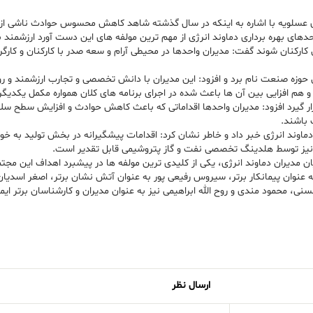
 عسلویه با اشاره به اینکه در سال گذشته شاهد کاهش محسوس حوادث ناشی از کا
حدهای بهره برداری دماوند انرژی از مهم ترین مولفه های این دست آورد ارزشمند 
ن کارکنان شوند گفت: مدیران واحدها در محیطی آرام و سعه صدر با کارکنان و کار
ا نمونه ای موفق از مدیران حوزه صنعت نام برد و افزود: این مدیران با دانش تخصصی و تجارب ار
هم افزایی بین آن ها باعث شده در اجرای برنامه های کلان همواره مکمل یکدیگر
ار گیرد افزود: مدیران واحدها اقداماتی که باعث کاهش حوادث و افزایش سطح سلام
 باشند.
کرد بدون حادثه در شرکت دماوند انرژی خبر داد و خاطر نشان کرد: اقدامات پیشگیرانه در بخش
ش نیز توسط هلدینگ تخصصی نفت و گاز پتروشیمی قابل تقدیر است.
ان مدیران دماوند انرژی، یکی از کلیدی ترین مولفه ها در پیشبرد اهداف این م
نوان پیمانکار برتر، سیروس رفیعی پور به عنوان آتش نشان برتر، اصغر اسدیان ب
 محمود مندی و روح الله ابراهیمی نیز به عنوان مدیران و کارشناسان برتر ای
ارسال نظر