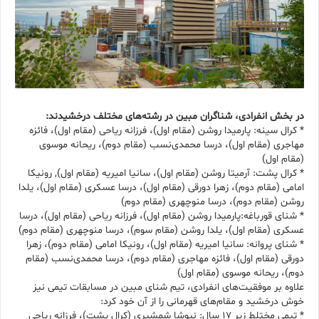
در بخش انفرادی، شناگران مبین در رشته‌های مختلف درخشیدند:
* کرال سینه: پارمیدا روشن (مقام اول)، فرزانه ریاحی (مقام اول)، فائزه
مهاجری (مقام اول)، درسا محمدی‌نسب (مقام دوم)، ریحانه موسوی
(مقام اول)
* کرال پشت: آرمیتا روشن (مقام اول)، سانیا امیریه (مقام اول), رونیکا
امامی (مقام دوم)، زهرا دورقی (مقام اول)، درسا عسکری (مقام اول)، یلدا
روشن (مقام دوم)، درسا منوچهری (مقام دوم)
* شنای قورباغه:پارمیدا روشن (مقام اول)، فرزانه ریاحی (مقام اول)، درسا
عسکری (مقام اول)، یلدا روشن (مقام سوم)، درسا منوچهری (مقام دوم)
* شنای پروانه: سانیا امیریه (مقام اول)، رونیکا امامی (مقام دوم)، زهرا
دورقی (مقام اول)، فائزه مهاجری (مقام دوم)، درسا محمدی‌نسب (مقام
دوم)، ریحانه موسوی (مقام اول)
علاوه بر موفقیت‌های انفرادی، تیم شنای مبین در مسابقات تیمی نیز
خوش درخشید و مقام‌های قهرمانی را از آن خود کرد:
* تیمی مختلط زیر ۱۷ سال: نیوشا شمشیری (کرال پشت)، فرزانه ریاحی