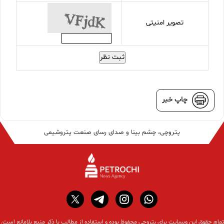
تصویر امنیتی
ثبت نظر
چاپ خبر
پتروچی، چشم بینا و صدای رسای صنعت پتروشیمی
تمام حقوق این وبسایت برای پتروچی محفوظ بوده و استفاده از مطالب با ذکر منبع بلامانع است.