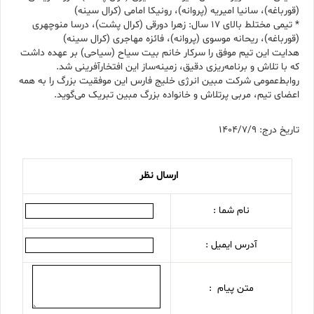
(قورباغه)، سانیا امیریه (پروانه)، رونیکا امامی (کرال سینه)
* تیمی مختلط بالای ۱۷ سال: زهرا دورقی (کرال پشت)، درسا منوچهری
(قورباغه)، ریحانه موسوی (پروانه)، فائزه مهاجری (کرال سینه)
هدایت این تیم موفق را سرکار خانم بیت سیاح (سیاحی) بر عهده داشت
که با تلاش و برنامه‌ریزی دقیق، زمینه‌ساز این افتخارآفرینی شد.
روابط‌عمومی شرکت مبین انرژی خلیج فارس این موفقیت بزرگ را به همه
اعضای تیم، مربی پرتلاش و خانواده بزرگ مبین تبریک می‌گوید.
تاریخ درج: 1404/7/9
ارسال نظر
نام شما :
آدرس ایمیل :
متن پیام :