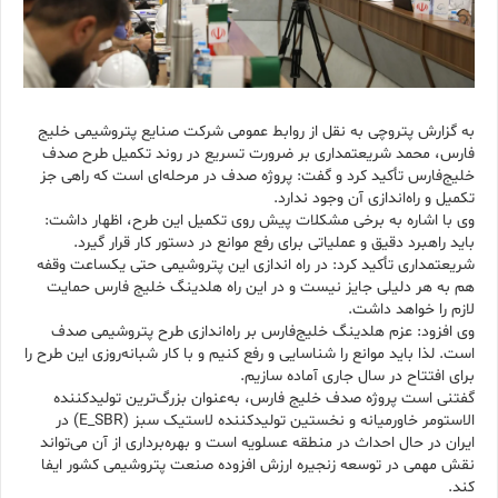
به گزارش پتروچی به نقل از روابط عمومی شرکت صنایع پتروشیمی خلیج
فارس، محمد شریعتمداری بر ضرورت تسریع در روند تکمیل طرح صدف
خلیج‌فارس تأکید کرد و گفت: پروژه صدف در مرحله‌ای است که راهی جز
تکمیل و راه‌اندازی آن وجود ندارد.
وی با اشاره به برخی مشکلات پیش روی تکمیل این طرح، اظهار داشت:
باید راهبرد دقیق و عملیاتی برای رفع موانع در دستور کار قرار گیرد.
شریعتمداری تأکید کرد: در راه اندازی این پتروشیمی حتی یکساعت وقفه
هم به هر دلیلی جایز نیست و در این راه هلدینگ خلیج فارس حمایت
لازم را خواهد داشت.
وی افزود: عزم هلدینگ خلیج‌فارس بر راه‌اندازی طرح پتروشیمی صدف
است. لذا باید موانع را شناسایی و رفع کنیم و با کار شبانه‌روزی این طرح را
برای افتتاح در سال جاری آماده سازیم.
گفتنی است پروژه صدف خلیج فارس، به‌عنوان بزرگ‌ترین تولیدکننده
الاستومر خاورمیانه و نخستین تولیدکننده لاستیک سبز (E_SBR) در
ایران در حال احداث در منطقه عسلویه است و بهره‌برداری از آن می‌تواند
نقش مهمی در توسعه زنجیره ارزش افزوده صنعت پتروشیمی کشور ایفا
کند.