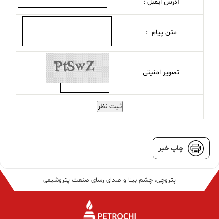
آدرس ایمیل :
متن پیام :
تصویر امنیتی
ثبت نظر
چاپ خبر
پتروچی، چشم بینا و صدای رسای صنعت پتروشیمی