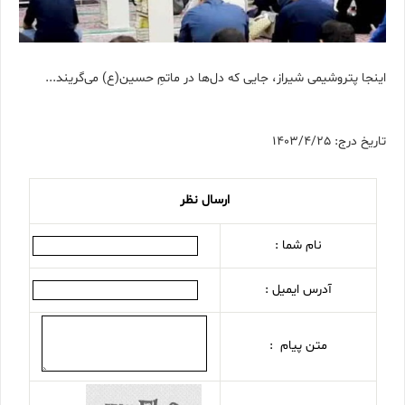
اینجا پتروشیمی شیراز، جایی که دل‌ها در ماتمِ حسین(ع) می‌گریند...
تاریخ درج: 1403/4/25
ارسال نظر
نام شما :
آدرس ایمیل :
متن پیام :