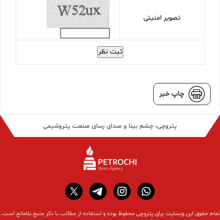
تصویر امنیتی
ثبت نظر
چاپ خبر
پتروچی، چشم بینا و صدای رسای صنعت پتروشیمی
تمام حقوق این وبسایت برای پتروچی محفوظ بوده و استفاده از مطالب با ذکر منبع بلامانع است.