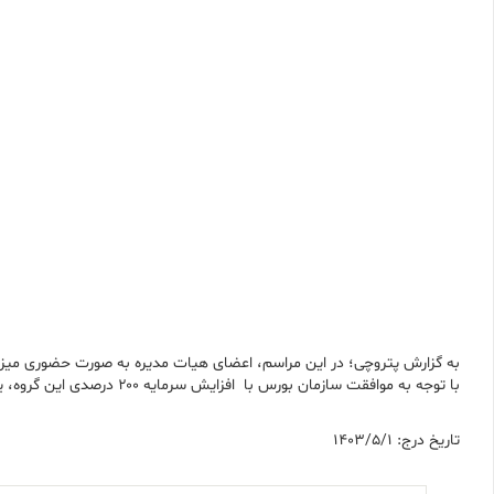
به گزارش پتروچی؛ در این مراسم، اعضای هیات مدیره به صورت حضوری میزبا
با توجه به موافقت سازمان بورس با افزایش سرمایه ۲۰۰ درصدی این گروه، یکی از دستور جلسات این مجمع این موضوع است. گفتنی است این افزایش سرمایه از محل سود انباشته و سایر اندوخته‌­ها صورت می­‌پذیرد.
تاریخ درج: 1403/5/1