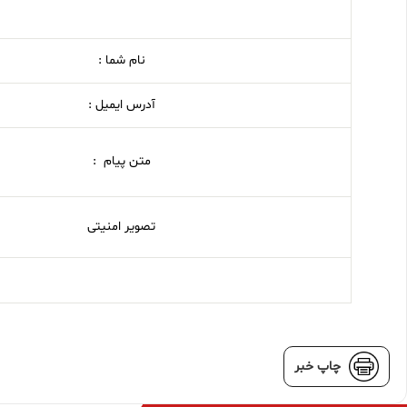
نام شما :
آدرس ایمیل :
متن پیام :
تصویر امنیتی
چاپ خبر