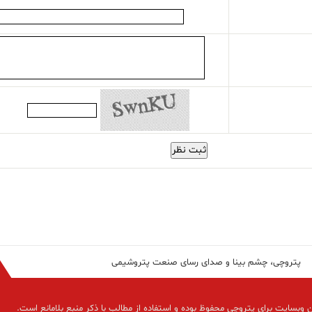
ثبت نظر
پتروچی، چشم بینا و صدای رسای صنعت پتروشیمی
 وبسایت برای پتروچی محفوظ بوده و استفاده از مطالب با ذکر منبع بلامانع است.