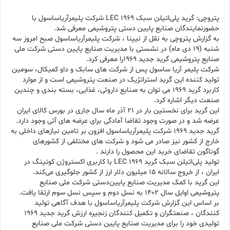
پتروچی: گرید پلی‌اتیلن سبک LEC 1969 شرکت پلیمرآریاساسول با
حضورنمایندگان صنایع پایین دستی پتروشیمی معرفی شد.
به گزارش پتروچی به نقل از نیپنا ، شرکت پلیمرآریاساسول صبح امروز سه
شنبه (19 دی ماه) در نشستی با مدیریت صنایع پایین دستی شرکت ملی
صنایع پتروشیمی گرید جدید 1969را معرفی کرد.
شرکت پلیمر آریا ساسول پس از شرکت های سابک و داو کمیکال، سومین
تولید کننده این گرید استراتژیک در صنعت پتروشیمی است و از موارد
کاربرد گرید 1969 می توان به صنایع داروئی، غذایی، بسته بندی و چندین
صنعت دیگر اشاره کرد.
این گرید برای نخستین بار در 21 آذر ماه سال جاری در بورس کالای ایران
عرضه شد و در صورت وجود تقاضا آمادگی برای عرضه های آتی وجود دارد.
گرید جدید 1969 شرکت پلیمرآریاساسول افزون بر تامین نیازهای داخلی به
خارج از کشور نیز صادر می شود و شرکت های مختلفی از کشورهای
گوناگون تقاضای خرید این محصول را دارند .
تولید پلی‌اتیلن سبک گرید LEC 1969 با کاربری اکستروژن کوتینگ در
ایران ، از خروج سالانه ۱۵ میلیون دلار ارز از کشور جلوگیری می‌کند.
این گرید با کمک مدیریت صنایع پایین‌دستی شرکت ملی صنایع
پتروشیمی اوایل سال ۱۴۰۲ به نسل دوم و سپس نسل سوم ارتقا یافت.
بر اساس این گزارش شرکت پلیمرآریاساسول با هدف آگاهی تولید
کنندگان ، صنعتگران و تکمیل کنندگان زنجیره ارزش گرید جدید 1969
تولیدی خود را برای مدیریت صنایع پایین دستی شرکت ملی صنایع