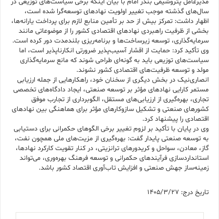
مدیرعامل پتروشیمی بندر امام با بیان اینکه برخی سیاست‌های توزیعی در
سال‌های گذشته موجب تغییر اولویت نهادهای توسعه‌گرا شده است،
اظهار داشت: تمرکز بیش از حد بر تأمین منابع لازم برای پرداخت یارانه‌ها،
بخشی از ظرفیت راهبردی نهادهای اقتصادی کشور را از موضوعاتی مانند
سرمایه‌گذاری، توسعه زیرساخت‌ها و برنامه‌ریزی بلندمدت دور کرده است.
وی تأکید کرد: حمایت از اقشار آسیب‌پذیر ضرورتی انکارناپذیر است، اما
سیاست‌های توزیعی باید به گونه‌ای طراحی شوند که مانع سرمایه‌گذاری
مولد و توسعه ظرفیت‌های اقتصادی کشور نشوند.
انصاری‌نیک در بخش دیگری از سخنان خود، راهکارهایی از جمله ارزیابی
مستمر کارایی نهادهای مؤثر بر توسعه صنعتی، ایجاد دادگاه‌های تخصصی
تجاری، بهره‌گیری از ارزیابی‌های مستقل، الگوبرداری از تجارب موفق
کشورهای صنعتی و تشکیل سازوکارهای مؤثر برای هماهنگی بین نهادهای
اقتصادی را پیشنهاد کرد.
وی در پایان با تأکید بر لزوم تغییر برخی الگوهای حکمرانی برای دستیابی
به توسعه صنعتی پایدار گفت: بهره‌گیری از مزیت‌های ملی همچون نفت،
گاز، معادن، سواحل و کریدورهای ترانزیتی، در کنار تقویت کارکرد نهادها،
استانداردسازی فرآیندهای حکمرانی و توسعه فرهنگ بهره‌وری، می‌تواند
زمینه‌ساز جهش صنعتی و افزایش تاب‌آوری اقتصاد کشور باشد.
تاریخ درج: 1405/3/27