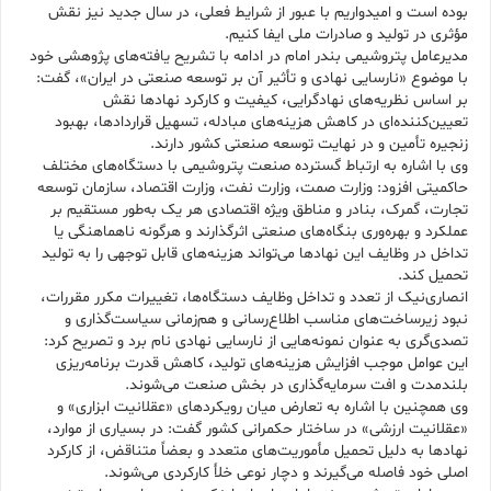
بوده است و امیدواریم با عبور از شرایط فعلی، در سال جدید نیز نقش
مؤثری در تولید و صادرات ملی ایفا کنیم.
مدیرعامل پتروشیمی بندر امام در ادامه با تشریح یافته‌های پژوهشی خود
با موضوع «نارسایی نهادی و تأثیر آن بر توسعه صنعتی در ایران»، گفت:
بر اساس نظریه‌های نهادگرایی، کیفیت و کارکرد نهادها نقش
تعیین‌کننده‌ای در کاهش هزینه‌های مبادله، تسهیل قراردادها، بهبود
زنجیره تأمین و در نهایت توسعه صنعتی کشور دارند.
وی با اشاره به ارتباط گسترده صنعت پتروشیمی با دستگاه‌های مختلف
حاکمیتی افزود: وزارت صمت، وزارت نفت، وزارت اقتصاد، سازمان توسعه
تجارت، گمرک، بنادر و مناطق ویژه اقتصادی هر یک به‌طور مستقیم بر
عملکرد و بهره‌وری بنگاه‌های صنعتی اثرگذارند و هرگونه ناهماهنگی یا
تداخل در وظایف این نهادها می‌تواند هزینه‌های قابل توجهی را به تولید
تحمیل کند.
انصاری‌نیک از تعدد و تداخل وظایف دستگاه‌ها، تغییرات مکرر مقررات،
نبود زیرساخت‌های مناسب اطلاع‌رسانی و هم‌زمانی سیاست‌گذاری و
تصدی‌گری به عنوان نمونه‌هایی از نارسایی نهادی نام برد و تصریح کرد:
این عوامل موجب افزایش هزینه‌های تولید، کاهش قدرت برنامه‌ریزی
بلندمدت و افت سرمایه‌گذاری در بخش صنعت می‌شوند.
وی همچنین با اشاره به تعارض میان رویکردهای «عقلانیت ابزاری» و
«عقلانیت ارزشی» در ساختار حکمرانی کشور گفت: در بسیاری از موارد،
نهادها به دلیل تحمیل مأموریت‌های متعدد و بعضاً متناقض، از کارکرد
اصلی خود فاصله می‌گیرند و دچار نوعی خلأ کارکردی می‌شوند.