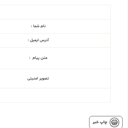
نام شما :
آدرس ایمیل :
متن پیام :
تصویر امنیتی
چاپ خبر