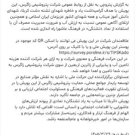
به گزارش پتروچی به نقل از روابط عمومی شرکت پتروشیمی زاگرس، این
پویش با هدف گرامیداشت یاد و خاطره شهدای تشنه دشت کربلا، شهدای
دانش آموز میناب و همه شهدای کشور عزیزمان ایران اسلامی و همچنین
ارتقای آگاهی عمومی نسبت به ارزش آب و ضرورت مدیریت مصرف آن با
استفاده از نماد «تشنگی» در فرهنگ عاشورا راه اندازی شده است.
علاقمندان شرکت در این پویش می توانند با اسکن QR کد موجود در
پوستر این پویش ملی و یا با کلیک بر روی آدرس:
https://survey.porsline.ir/s/Ti4SK5do
در این حرکت فرهنگی و معنوی شرکت و به ازای هر شرکت کننده هزینه
تامین آب و پذیرایی از زائرین اربعین از سوی شرکت پتروشیمی زاگرس به
نیت شما تامین و اهدا خواهد شد.
مسئولان برگزارکننده این حرکت ملی با اشاره به نقش مؤثر صنایع در
توسعه پایدار جوامع محلی، حمایت پتروشیمی زاگرس از این پویش را در
راستای تقویت فعالیت‌های فرهنگی و مسئولیت اجتماعی ارزیابی و بر
استمرار چنین برنامه‌هایی در جامعه تأکید دارند.
پویش «کربلا تا میناب به یاد تشنگان» نمادی از پیوند ارزش‌های
عاشورایی با اقدامات اجتماعی و انسانی است؛ اقدامی که تلاش دارد با
الهام از فرهنگ ایثار و فداکاری، زمینه‌ساز مشارکت بیشتر مردم و
سازمان‌ها در امور خیرخواهانه و عام‌المنفعه باشد.
تاریخ درج: 1405/3/29