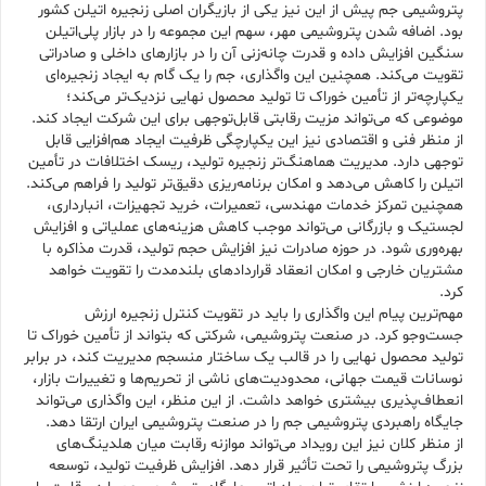
پتروشیمی جم پیش از این نیز یکی از بازیگران اصلی زنجیره اتیلن کشور
بود. اضافه شدن پتروشیمی مهر، سهم این مجموعه را در بازار پلی‌اتیلن
سنگین افزایش داده و قدرت چانه‌زنی آن را در بازارهای داخلی و صادراتی
تقویت می‌کند. همچنین این واگذاری، جم را یک گام به ایجاد زنجیره‌ای
یکپارچه‌تر از تأمین خوراک تا تولید محصول نهایی نزدیک‌تر می‌کند؛
موضوعی که می‌تواند مزیت رقابتی قابل‌توجهی برای این شرکت ایجاد کند.
از منظر فنی و اقتصادی نیز این یکپارچگی ظرفیت ایجاد هم‌افزایی قابل
توجهی دارد. مدیریت هماهنگ‌تر زنجیره تولید، ریسک اختلافات در تأمین
اتیلن را کاهش می‌دهد و امکان برنامه‌ریزی دقیق‌تر تولید را فراهم می‌کند.
همچنین تمرکز خدمات مهندسی، تعمیرات، خرید تجهیزات، انبارداری،
لجستیک و بازرگانی می‌تواند موجب کاهش هزینه‌های عملیاتی و افزایش
بهره‌وری شود. در حوزه صادرات نیز افزایش حجم تولید، قدرت مذاکره با
مشتریان خارجی و امکان انعقاد قراردادهای بلندمدت را تقویت خواهد
کرد.
مهم‌ترین پیام این واگذاری را باید در تقویت کنترل زنجیره ارزش
جست‌وجو کرد. در صنعت پتروشیمی، شرکتی که بتواند از تأمین خوراک تا
تولید محصول نهایی را در قالب یک ساختار منسجم مدیریت کند، در برابر
نوسانات قیمت جهانی، محدودیت‌های ناشی از تحریم‌ها و تغییرات بازار،
انعطاف‌پذیری بیشتری خواهد داشت. از این منظر، این واگذاری می‌تواند
جایگاه راهبردی پتروشیمی جم را در صنعت پتروشیمی ایران ارتقا دهد.
از منظر کلان نیز این رویداد می‌تواند موازنه رقابت میان هلدینگ‌های
بزرگ پتروشیمی را تحت تأثیر قرار دهد. افزایش ظرفیت تولید، توسعه