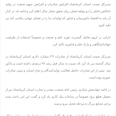
مدیرکل صمت استان کرمانشاه افزایش صادرات و افزایش سهم صنعت در تولید
ناخالص داخلی را دو مولفه اصلی برای تحقق شعار سال اعلام کرد و ادامه داد: در کنار
آن باید به اقتصاد دانش‌بنیان و فناور که تولیدات ما را در فضای جهانی رقابتی کند نیز
تکیه کنیم
.
دارابی بر لزوم تعامل گسترده حوزه علم و صنعت و خصوصاً استفاده از ظرفیت
جهاددانشگاهی و پارک علم و فناوری تاکید کرد
.
مدیرکل صمت استان کرمانشاه از صادرات
۳.۴
میلیارد دلاری استان کرمانشاه در
سال گذشته نیز یاد کرد که نسبت به سال قبل رشد
۲۷
درصدی داشته است و یادآور
شد: نیمی از این صادرات حاصل فعالیت تولیدکنندگان و تجار استان و نیمی صادرات
عبوری بوده است
.
در ادامه جهانبخش شکری رئیس خانه صنعت، معدن و تجارت استان کرمانشاه نیز از
معضل قطع برق خصوصاً در ساعات پیک کاری یاد کرد و گفت: این امر باعث شده
برخی صنایع بزرگ به مرحله تعدیل نیرو برسند
.
وی با اشاره به اینکه افزایش
۳۰
تا
۴۰
مگاوات سهمیه صنایع استان می‌تواند مشکل