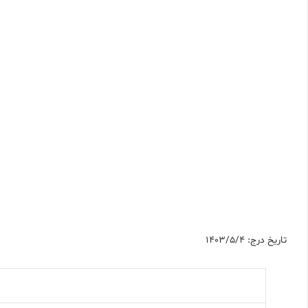
تاریخ درج: 1403/5/4