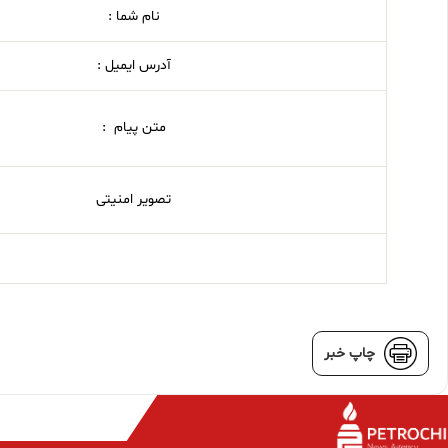
نام شما :
آدرس ایمیل :
متن پیام :
تصویر امنیتی
چاپ خبر