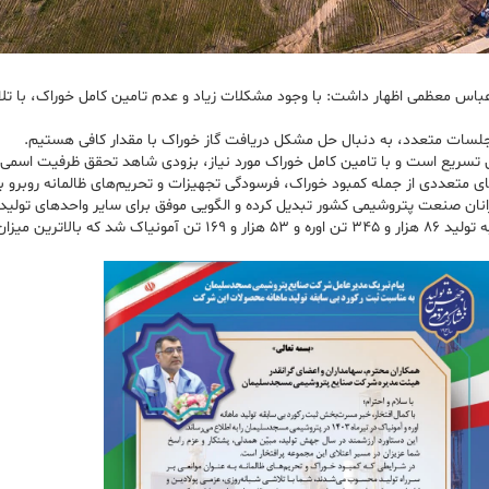
س معظمی اظهار داشت: با وجود مشکلات زیاد و عدم تامین کامل خوراک، با تلاش 
ری جلسات متعدد، به دنبال حل مشکل دریافت گاز خوراک با مقدار کافی هستیم.
ل تسریع است و با تامین کامل خوراک مورد نیاز، بزودی شاهد تحقق ظرفیت اسمی ک
تعددی از جمله کمبود خوراک، فرسودگی تجهیزات و تحریم‌های ظالمانه روبرو بود 
رانان صنعت پتروشیمی کشور تبدیل کرده و الگویی موفق برای سایر واحدهای تولی
به گزارش پتروچی، شرکت پتروشیمی مسجدسليمان در تیرماه امسال موفق به تولید ۶