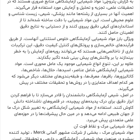
به گزارش پتروچی: مواد شیمیایی آزمایشگاهی منابع ضروری هستند که در
تحقیقات علمی، تجزیه و تحلیل و آزمایش مورد استفاده قرار می‌گیرند.
اهمیت آنها در بسیاری از رشته‌ها مانند پزشکی، شیمی، زیست شناسی و
علوم محیطی است. این مواد شیمیایی با دقت ساخته شده‌اند تا از
استانداردهای کیفی دقیق پیروی کنند و از دستیابی به نتایج دقیق
اطمینان حاصل کنند.
ویژگی بارز مواد شیمیایی آزمایشگاهی خلوص استثنایی آنهاست. از طریق
فرآیندهای خالص‌سازی و پروتکل‌های کنترل کیفیت دقیق، این ترکیبات
عاری از ناخالصی‌هایی هستند که می‌توانند رویه‌های آزمایش را به خطر
بیندازند یا بر واکنش‌های پیش بینی شده تأثیر بگذارند.
علاوه بر این، تنوع انواع شیمیایی موجود یک عامل محوری است. مواد
شیمیایی آزمایشگاهی شامل عناصر، اسیدها، حلال‌ها، شاخص‌ها،
کاتالیزورها، بافرها، معرف‌ها، و طبقه‌بندی‌های مختلف دیگر می‌شود که
هر کدام اهداف متمایزی را در روش‌ها و تحقیقات مختلف در پیش
می‌گیرند.
در اصل، شیمی آزمایشگاهی دانشمندان را قادر می‌سازد تا با فراهم کردن
ابزار دقیق برای درک پدیده‌های پیچیده، در قلمروهای ناشناخته دانش
کاوش کنند. استفاده از مواد شیمیایی آزمایشگاهی به تغییر شکل درک ما
از جهان طبیعی ادامه می‌دهد و در عین حال پیشرفت‌ها را در حوزه‌های
علمی متعددی پیش می‌برد.
مواد شیمیایی مرک و نقاط قوت آن
مواد شیمیای مرک ، بخشی از شرکت مشهور آلمانی Merck ، تولید کننده
پیشرو در صنعت مواد شیمیایی آزمایشگاهی، دارویی و تحقیقاتی است.